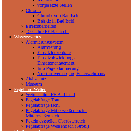
vorgesetzte Stellen
Chronik
Chronik von Bad Ischl
Brände in Bad Ischl
Erreichbarkeiten
150 Jahre FF Bad Ischl
Wissenswertes
Alarmierungssystem
Alarmierung
Einsatzleitzentrale
Einsatzabwicklung -
Einsatzmanagement
Info Pageralarmierung
Notstromversorgung Feuerwehrhaus
Zivilschutz
Museum
Pegel und Wetter
Wetterstation FF Bad Ischl
Pegelabfrage Traun
Pegelabfrage Ischl
Pegelabfrage Mitterweißenbach -
Mitterweißenbach
Pegelmessstellen Oberösterreich
Pegelabfrage Weißenbach (Strobl)