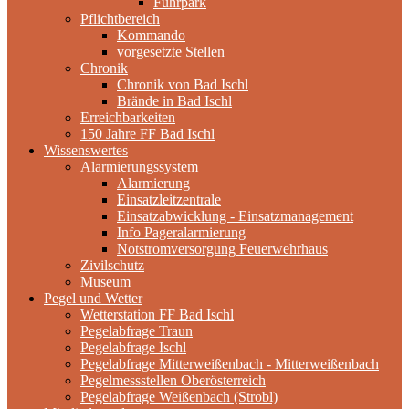
Fuhrpark
Pflichtbereich
Kommando
vorgesetzte Stellen
Chronik
Chronik von Bad Ischl
Brände in Bad Ischl
Erreichbarkeiten
150 Jahre FF Bad Ischl
Wissenswertes
Alarmierungssystem
Alarmierung
Einsatzleitzentrale
Einsatzabwicklung - Einsatzmanagement
Info Pageralarmierung
Notstromversorgung Feuerwehrhaus
Zivilschutz
Museum
Pegel und Wetter
Wetterstation FF Bad Ischl
Pegelabfrage Traun
Pegelabfrage Ischl
Pegelabfrage Mitterweißenbach - Mitterweißenbach
Pegelmessstellen Oberösterreich
Pegelabfrage Weißenbach (Strobl)