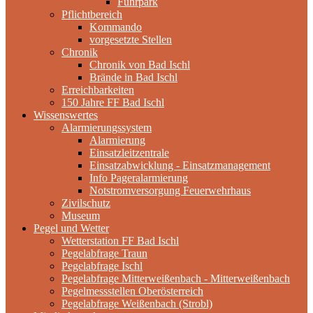
Fuhrpark
Pflichtbereich
Kommando
vorgesetzte Stellen
Chronik
Chronik von Bad Ischl
Brände in Bad Ischl
Erreichbarkeiten
150 Jahre FF Bad Ischl
Wissenswertes
Alarmierungssystem
Alarmierung
Einsatzleitzentrale
Einsatzabwicklung - Einsatzmanagement
Info Pageralarmierung
Notstromversorgung Feuerwehrhaus
Zivilschutz
Museum
Pegel und Wetter
Wetterstation FF Bad Ischl
Pegelabfrage Traun
Pegelabfrage Ischl
Pegelabfrage Mitterweißenbach - Mitterweißenbach
Pegelmessstellen Oberösterreich
Pegelabfrage Weißenbach (Strobl)