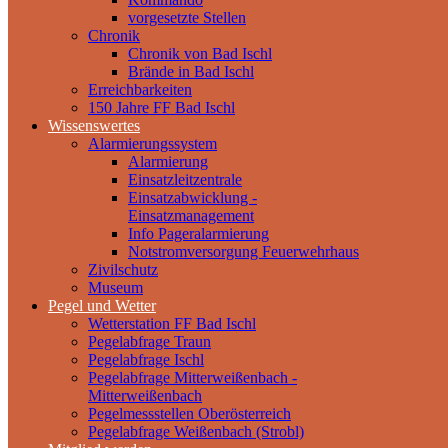
vorgesetzte Stellen
Chronik
Chronik von Bad Ischl
Brände in Bad Ischl
Erreichbarkeiten
150 Jahre FF Bad Ischl
Wissenswertes
Alarmierungssystem
Alarmierung
Einsatzleitzentrale
Einsatzabwicklung -
Einsatzmanagement
Info Pageralarmierung
Notstromversorgung Feuerwehrhaus
Zivilschutz
Museum
Pegel und Wetter
Wetterstation FF Bad Ischl
Pegelabfrage Traun
Pegelabfrage Ischl
Pegelabfrage Mitterweißenbach -
Mitterweißenbach
Pegelmessstellen Oberösterreich
Pegelabfrage Weißenbach (Strobl)