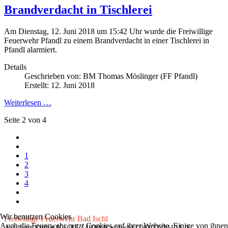
Brandverdacht in Tischlerei
Am Dienstag, 12. Juni 2018 um 15:42 Uhr wurde die Freiwillige
Feuerwehr Pfandl zu einem Brandverdacht in einer Tischlerei in
Pfandl alarmiert.
Details
Geschrieben von:
BM Thomas Möslinger (FF Pfandl)
Erstellt: 12. Juni 2018
Weiterlesen …
Seite 2 von 4
1
2
3
4
Wir benutzen Cookies
Freiwillige Feuerwehr Bad Ischl
Auch die Feuerwehr nutzt Cookies auf ihrer Website. Einige von ihnen
Adalbert-Stifter-Kai 15 / 4820 Bad Ischl / 06132/24131-0