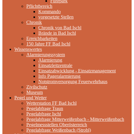
Fuhrpark
Pflichtbereich
Kommando
vorgesetzte Stellen
Chronik
Chronik von Bad Ischl
Brände in Bad Ischl
Erreichbarkeiten
150 Jahre FF Bad Ischl
Wissenswertes
Alarmierungssystem
Alarmierung
Einsatzleitzentrale
Einsatzabwicklung - Einsatzmanagement
Info Pageralarmierung
Notstromversorgung Feuerwehrhaus
Zivilschutz
Museum
Pegel und Wetter
Wetterstation FF Bad Ischl
Pegelabfrage Traun
Pegelabfrage Ischl
Pegelabfrage Mitterweißenbach - Mitterweißenbach
Pegelmessstellen Oberösterreich
Pegelabfrage Weißenbach (Strobl)