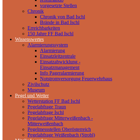
vorgesetzte Stellen
Chronik
Chronik von Bad Ischl
Brände in Bad Ischl
Erreichbarkeiten
150 Jahre FF Bad Ischl
Wissenswertes
Alarmierungssystem
Alarmierung
Einsatzleitzentrale
Einsatzabwicklung -
Einsatzmanagement
Info Pageralarmierung
Notstromversorgung Feuerwehrhaus
Zivilschutz
Museum
Pegel und Wetter
Wetterstation FF Bad Ischl
Pegelabfrage Traun
Pegelabfrage Ischl
Pegelabfrage Mitterweißenbach -
Mitterweißenbach
Pegelmessstellen Oberösterreich
Pegelabfrage Weißenbach (Strobl)