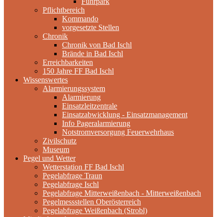
Fuhrpark
Pflichtbereich
Kommando
vorgesetzte Stellen
Chronik
Chronik von Bad Ischl
Brände in Bad Ischl
Erreichbarkeiten
150 Jahre FF Bad Ischl
Wissenswertes
Alarmierungssystem
Alarmierung
Einsatzleitzentrale
Einsatzabwicklung - Einsatzmanagement
Info Pageralarmierung
Notstromversorgung Feuerwehrhaus
Zivilschutz
Museum
Pegel und Wetter
Wetterstation FF Bad Ischl
Pegelabfrage Traun
Pegelabfrage Ischl
Pegelabfrage Mitterweißenbach - Mitterweißenbach
Pegelmessstellen Oberösterreich
Pegelabfrage Weißenbach (Strobl)