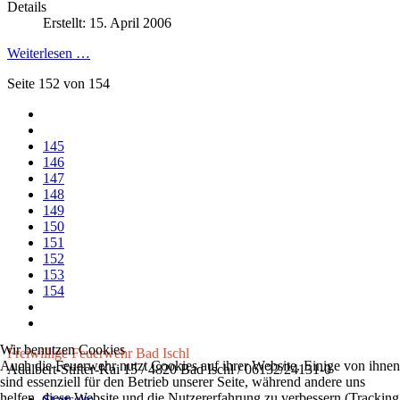
Details
Erstellt: 15. April 2006
Weiterlesen …
Seite 152 von 154
145
146
147
148
149
150
151
152
153
154
Wir benutzen Cookies
Freiwillige Feuerwehr Bad Ischl
Auch die Feuerwehr nutzt Cookies auf ihrer Website. Einige von ihnen
Adalbert-Stifter-Kai 15 / 4820 Bad Ischl / 06132/24131-0
sind essenziell für den Betrieb unserer Seite, während andere uns
helfen, diese Website und die Nutzererfahrung zu verbessern (Tracking
Startseite