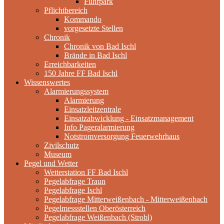
Fuhrpark
Pflichtbereich
Kommando
vorgesetzte Stellen
Chronik
Chronik von Bad Ischl
Brände in Bad Ischl
Erreichbarkeiten
150 Jahre FF Bad Ischl
Wissenswertes
Alarmierungssystem
Alarmierung
Einsatzleitzentrale
Einsatzabwicklung - Einsatzmanagement
Info Pageralarmierung
Notstromversorgung Feuerwehrhaus
Zivilschutz
Museum
Pegel und Wetter
Wetterstation FF Bad Ischl
Pegelabfrage Traun
Pegelabfrage Ischl
Pegelabfrage Mitterweißenbach - Mitterweißenbach
Pegelmessstellen Oberösterreich
Pegelabfrage Weißenbach (Strobl)